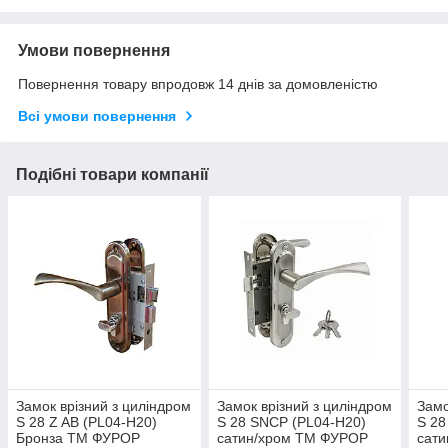
Умови повернення
Повернення товару впродовж 14 днів за домовленістю
Всі умови повернення
Подібні товари компанії
Замок врiзний з циліндром
Замок врiзний з циліндром
Замо
S 28 Z AB (PL04-H20)
S 28 SNCP (PL04-H20)
S 28
Бронза ТМ ФУРОР
сатин/хром ТМ ФУРОР
сат