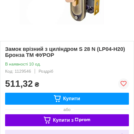
Замок врiзний з циліндром S 28 N (LP04-H20)
Бронза ТМ ФУРОР
В наявності 10 од.
Код: 1129546
Роздріб
511,32
₴
Купити
або
Купити з