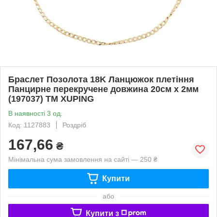
Браслет Позолота 18K Ланцюжок плетіння
Панцирне перекручене довжина 20см х 2мм
(197037) ТМ XUPING
В наявності 3 од.
Код: 1127883
Роздріб
167,66
₴
Мінімальна сума замовлення на сайті — 250 ₴
Купити
або
Купити з