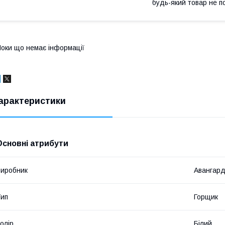
будь-який товар не п
оки що немає інформації
арактеристики
Основні атрибути
иробник
Авангар
ип
Горщик
олір
Білий