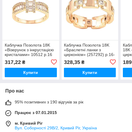
Каблучка Позолота 18K
Каблучка Позолота 18K
Кабл
«Візерунок з інкрустацією
«Браслетні ланки з
18K 
кристалами» 10512 р.16
цирконієм» (257292) р.16-
цирк
ТМ XUPING
17 ТМ XUPING
ТМ 
317,22
328,35
189
₴
₴
Купити
Купити
Про нас
95% позитивних з 190 відгуків за рік
Працює з 07.01.2015
м. Кривий Ріг
Вул. Соборності 29В/2, Кривий Ріг, Україна