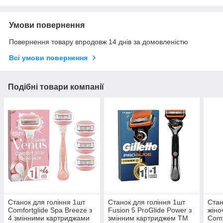
Умови повернення
Повернення товару впродовж 14 днів за домовленістю
Всі умови повернення
Подібні товари компанії
Станок для голiння 1шт
Станок для голiння 1шт
Стан
Comfortglide Spa Breeze з
Fusion 5 ProGlide Power з
жіно
4 змінними картриджами
змінним картриджем ТМ
Comf