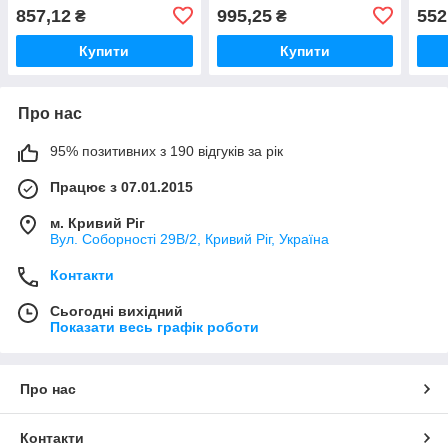
ТМ VENUS
GILLETTE
змін
857,12
995,25
552
₴
₴
ТМ 
Купити
Купити
Про нас
95% позитивних з 190 відгуків за рік
Працює з 07.01.2015
м. Кривий Ріг
Вул. Соборності 29В/2, Кривий Ріг, Україна
Контакти
Сьогодні вихідний
Показати весь графік роботи
Про нас
Контакти