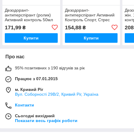
Дезодорант-
Дезодорант-
Дезо
антиперспірант (ролик)
антиперспірант Активний
жін.
Активний контроль 50мл
Контроль Спорт, Стрес
кон
ТМ Garnier
50мл ТМ Garnier
FRU
171,99
154,88
208
₴
₴
Купити
Купити
Про нас
95% позитивних з 190 відгуків за рік
Працює з 07.01.2015
м. Кривий Ріг
Вул. Соборності 29В/2, Кривий Ріг, Україна
Контакти
Сьогодні вихідний
Показати весь графік роботи