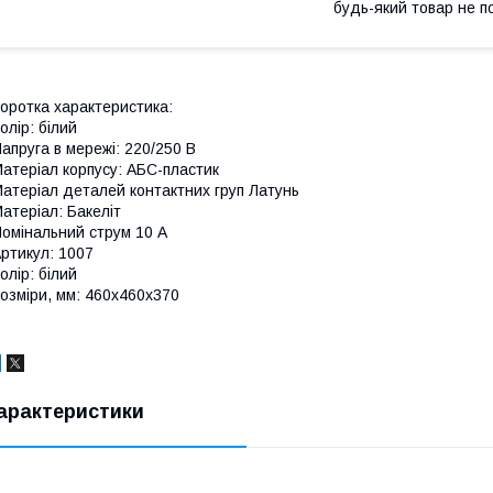
будь-який товар не п
оротка характеристика:
олір: білий
апруга в мережі: 220/250 В
атеріал корпусу: АБС-пластик
атеріал деталей контактних груп Латунь
атеріал: Бакеліт
омінальний струм 10 А
ртикул: 1007
олір: білий
озміри, мм: 460x460x370
арактеристики