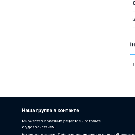
В
І
Ц
Наша группа в контакте
Множество полезных рецептов - готовьте
с удовольствием!
Інтернет-магазин Patelnya.net пропонує широкий асортим