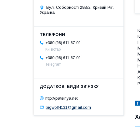
Вул. Соборності 29В/2, Кривий Ріг,
Україна
К
К
Н
+380 (98) 611-87-09
М
Київстар
М
+380 (98) 611-87-09
М
Telegram
Н
А
К
Р
http://patelnya.net
bigwolf4131@gmail.com
Х