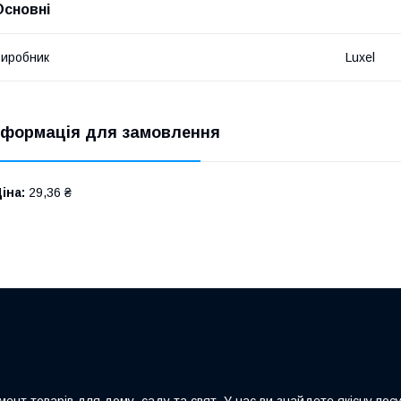
Основні
иробник
Luxel
нформація для замовлення
іна:
29,36 ₴
ент товарів для дому, саду та свят. У нас ви знайдете якісну посу