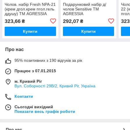
Чолов. набір Fresh NPA-21
Подарунковий набір д/
Чоло
(крем дгол.крем пгол.гель
чолов Sensitive ТМ
22 (
ддушу) ТМ AGRESSIA
AGRESSIA
пгол
AGR
323,66
292,07
323
₴
₴
Купити
Купити
Про нас
95% позитивних з 190 відгуків за рік
Працює з 07.01.2015
м. Кривий Ріг
Вул. Соборності 29В/2, Кривий Ріг, Україна
Контакти
Сьогодні вихідний
Показати весь графік роботи
Про нас