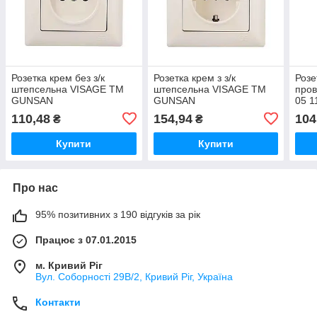
Розетка крем без з/к
Розетка крем з з/к
Розе
штепсельна VISAGE ТМ
штепсельна VISAGE ТМ
пров
GUNSAN
GUNSAN
05 
110,48
154,94
104
₴
₴
Купити
Купити
Про нас
95% позитивних з 190 відгуків за рік
Працює з 07.01.2015
м. Кривий Ріг
Вул. Соборності 29В/2, Кривий Ріг, Україна
Контакти