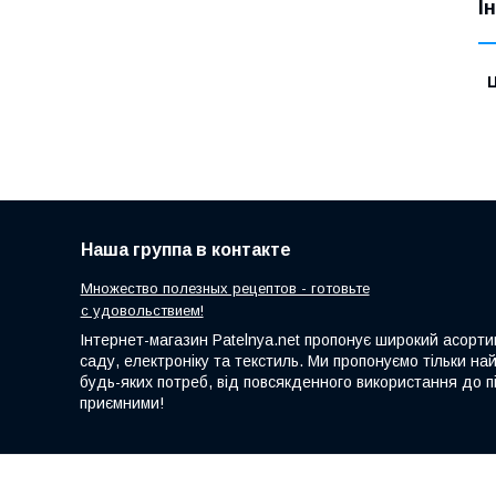
І
Ц
Наша группа в контакте
Множество полезных рецептов - готовьте
с удовольствием!
Інтернет-магазин Patelnya.net пропонує широкий асортим
саду, електроніку та текстиль. Ми пропонуємо тільки на
будь-яких потреб, від повсякденного використання до пі
приємними!