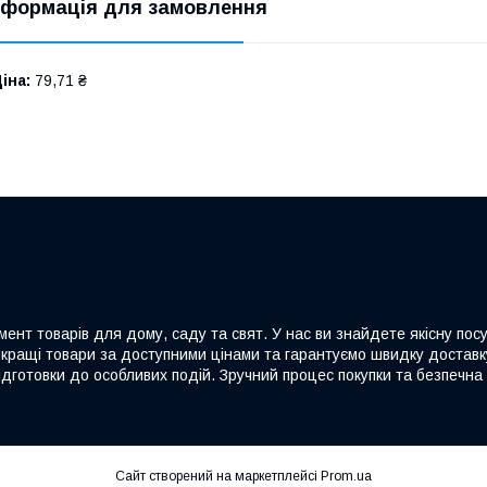
нформація для замовлення
іна:
79,71 ₴
ент товарів для дому, саду та свят. У нас ви знайдете якісну посу
йкращі товари за доступними цінами та гарантуємо швидку доставку
дготовки до особливих подій. Зручний процес покупки та безпечна 
Сайт створений на маркетплейсі
Prom.ua