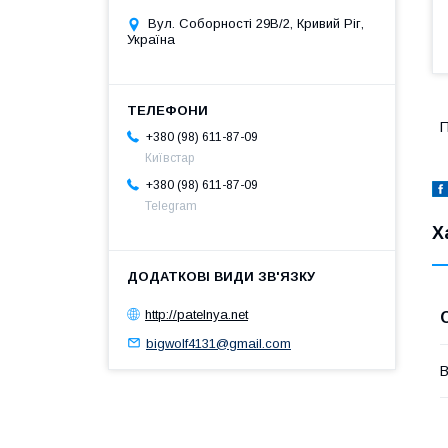
Вул. Соборності 29В/2, Кривий Ріг,
Україна
П
+380 (98) 611-87-09
Київстар
+380 (98) 611-87-09
Telegram
Х
http://patelnya.net
bigwolf4131@gmail.com
В