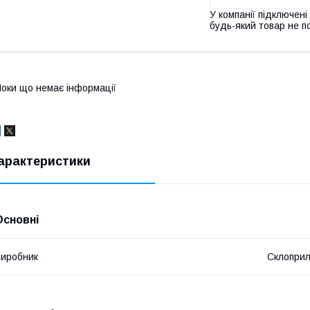
У компанії підключені
будь-який товар не п
оки що немає інформації
арактеристики
Основні
иробник
Склопри