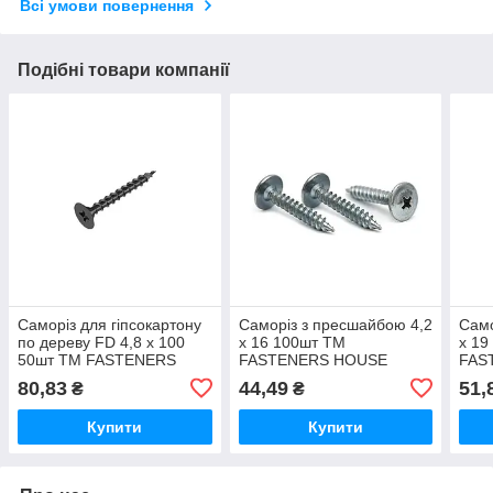
Всі умови повернення
Подібні товари компанії
Саморіз для гіпсокартону
Саморiз з пресшайбою 4,2
Само
по дереву FD 4,8 х 100
х 16 100шт ТМ
х 19
50шт ТМ FASTENERS
FASTENERS HOUSE
FAS
HOUSE
80,83
44,49
51,
₴
₴
Купити
Купити