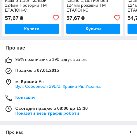
Кашпо 1,15л Колізей
Кашпо 1,15л Колізей
Кашп
124мм Прозорий ТМ
124мм рожевий ТМ
124
ЕТАЛОН-С
ЕТАЛОН-С
ЕТА
57,67
57,67
54,
₴
₴
Купити
Купити
Про нас
95% позитивних з 190 відгуків за рік
Працює з 07.01.2015
м. Кривий Ріг
Вул. Соборності 29В/2, Кривий Ріг, Україна
Контакти
Сьогодні працює з 08:00 до 15:30
Показати весь графік роботи
Про нас