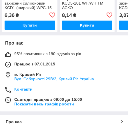
захисний силіконовий
KCD5-101 WH/WH ТМ
захи
KCD1 (широкий) WPC-15
АСКО
KCD5
ТМ АСКО
WPC
6,36
8,14
3,0
₴
₴
Купити
Купити
Про нас
95% позитивних з 190 відгуків за рік
Працює з 07.01.2015
м. Кривий Ріг
Вул. Соборності 29В/2, Кривий Ріг, Україна
Контакти
Сьогодні працює з 09:00 до 15:00
Показати весь графік роботи
Про нас