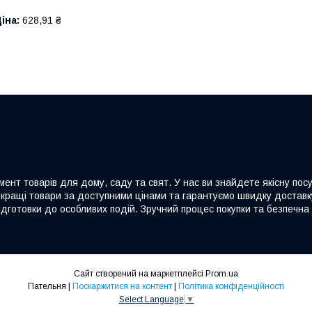
іна:
628,91 ₴
ент товарів для дому, саду та свят. У нас ви знайдете якісну посу
йкращі товари за доступними цінами та гарантуємо швидку доставку
дготовки до особливих подій. Зручний процес покупки та безпечна 
Сайт створений на маркетплейсі
Prom.ua
Пательня |
Поскаржитися на контент
|
Політика конфіденційності
Select Language
▼