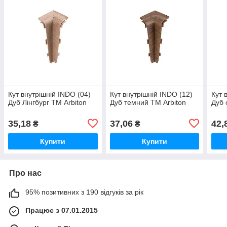
Кут внутрішній INDO (04)
Кут внутрішній INDO (12)
Кут 
Дуб Лінгбург ТМ Arbiton
Дуб темний ТМ Arbiton
Дуб 
35,18
37,06
42,
₴
₴
Купити
Купити
Про нас
95% позитивних з 190 відгуків за рік
Працює з 07.01.2015