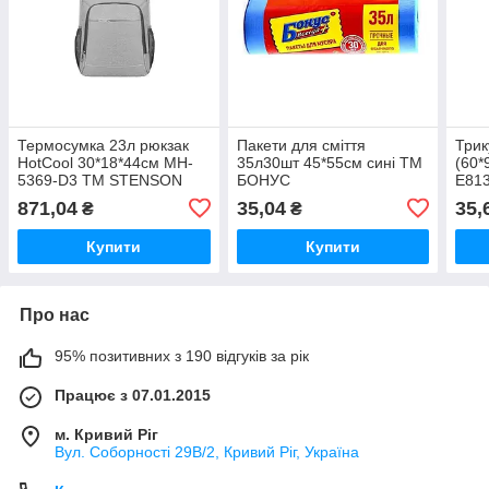
Термосумка 23л рюкзак
Пакети для сміття
Трик
HotCool 30*18*44см MH-
35л30шт 45*55см сині ТМ
(60*
5369-D3 ТМ STENSON
БОНУС
E81
871,04
35,04
35,
₴
₴
Купити
Купити
Про нас
95% позитивних з 190 відгуків за рік
Працює з 07.01.2015
м. Кривий Ріг
Вул. Соборності 29В/2, Кривий Ріг, Україна