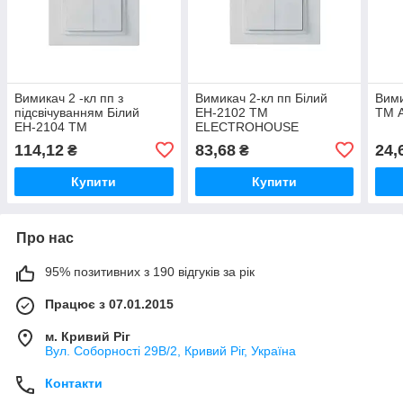
Вимикач 2 -кл пп з
Вимикач 2-кл пп Білий
Вими
підсвічуванням Білий
ЕН-2102 ТМ
ТМ 
ЕН-2104 ТМ
ELECTROHOUSE
ELECTROHOUSE
114,12
83,68
24,
₴
₴
Купити
Купити
Про нас
95% позитивних з 190 відгуків за рік
Працює з 07.01.2015
м. Кривий Ріг
Вул. Соборності 29В/2, Кривий Ріг, Україна
Контакти