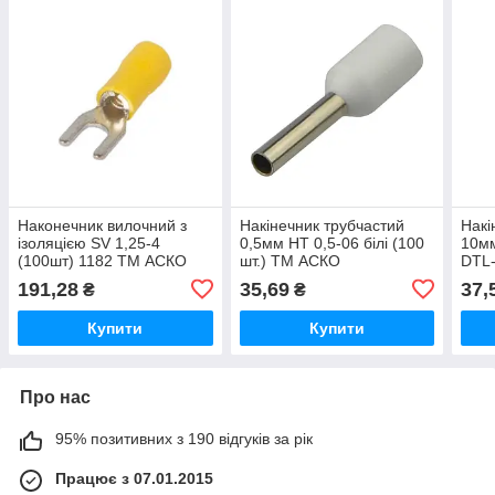
Наконечник вилочний з
Накінечник трубчастий
Накі
ізоляцією SV 1,25-4
0,5мм НТ 0,5-06 білі (100
10мм
(100шт) 1182 ТМ АСКО
шт.) ТМ АСКО
DTL
191,28
35,69
37,
₴
₴
Купити
Купити
Про нас
95% позитивних з 190 відгуків за рік
Працює з 07.01.2015