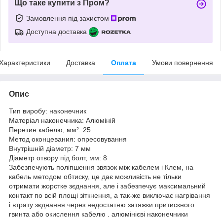
Що таке купити з Пром?
Замовлення під захистом
Доступна доставка
Характеристики
Доставка
Оплата
Умови повернення
Опис
Тип виробу: наконечник
Матеріал наконечника: Алюміній
Перетин кабелю, мм²: 25
Метод оконцевания: опресовування
Внутрішній діаметр: 7 мм
Діаметр отвору під болт, мм: 8
Забезпечують поліпшення звязок між кабелем і Клем, на
кабель методом обтиску, це дає можливість не тільки
отримати жорстке зєднання, але і забезпечує максимальний
контакт по всій площі зіткнення, а так-же виключає нагрівання
і втрату зєднання через недостатню затяжки притискного
гвинта або окислення кабелю . алюмінієві наконечники