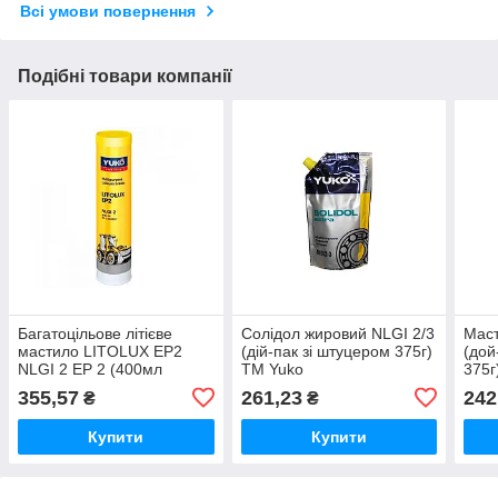
Всі умови повернення
Подібні товари компанії
Багатоцільове літієве
Солідол жировий NLGI 2/3
Маст
мастило LITOLUX EP2
(дiй-пак зi штуцером 375г)
(дой
NLGI 2 EP 2 (400мл
ТМ Yuko
375г
картуш) ТМ Yuko
355,57
261,23
242
₴
₴
Купити
Купити