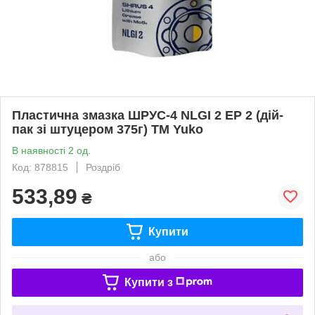
Пластична змазка ШРУС-4 NLGI 2 EP 2 (дiй-
пак зi штуцером 375г) ТМ Yuko
В наявності 2 од.
Код: 878815
Роздріб
533,89
₴
Купити
або
Купити з