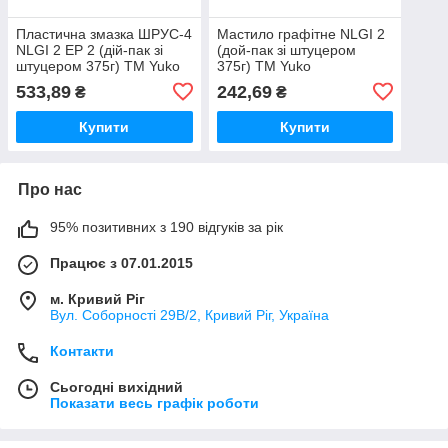
Пластична змазка ШРУС-4
Мастило графітне NLGI 2
NLGI 2 EP 2 (дiй-пак зi
(дой-пак зi штуцером
штуцером 375г) ТМ Yuko
375г) ТМ Yuko
533,89
242,69
₴
₴
Купити
Купити
Про нас
95% позитивних з 190 відгуків за рік
Працює з 07.01.2015
м. Кривий Ріг
Вул. Соборності 29В/2, Кривий Ріг, Україна
Контакти
Сьогодні вихідний
Показати весь графік роботи