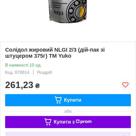
Солідол жировий NLGI 2/3 (дiй-пак зi
штуцером 375г) ТМ Yuko
В наявності 10 од.
Код: 878814
Роздріб
261,23
₴
Купити
або
Купити з