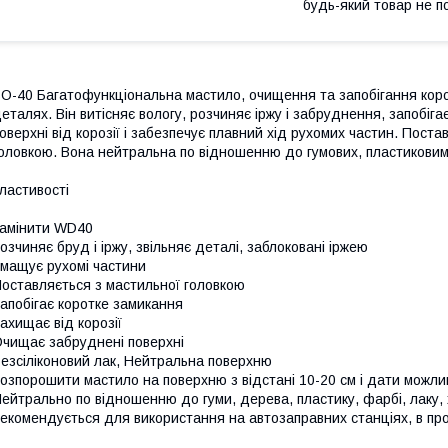
будь-який товар не п
O-40 Багатофункціональна мастило, очищення та запобігання корозі
еталях. Він витісняє вологу, розчиняє іржу і забруднення, запобіг
оверхні від корозії і забезпечує плавний хід рухомих частин. Пост
оловкою. Вона нейтральна по відношенню до гумових, пластиковим,
ластивості
амінити WD40
озчиняє бруд і іржу, звільняє деталі, заблоковані іржею
мащує рухомі частини
оставляється з мастильної головкою
апобігає коротке замикання
ахищає від корозії
чищає забруднені поверхні
езсіліконовий лак, Нейтральна поверхню
озпорошити мастило на поверхню з відстані 10-20 см і дати можлив
ейтрально по відношенню до гуми, дерева, пластику, фарбі, лаку, х
екомендується для використання на автозаправних станціях, в про