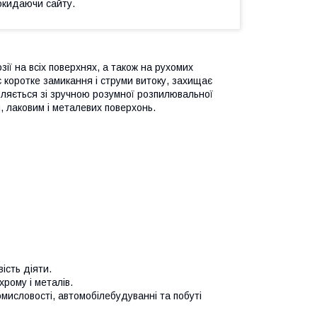
окидаючи сайту.
ї на всіх поверхнях, а також на рухомих
ає коротке замикання і струми витоку, захищає
авляється зі зручною розумної розпилювальної
 лаковим і металевих поверхонь.
ість діяти.
рому і металів.
мисловості, автомобілебудуванні та побуті