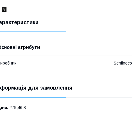
арактеристики
Основні атрибути
иробник
Senfineco
нформація для замовлення
іна:
279,46 ₴