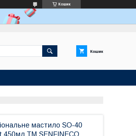
Кошик
Кошик
іональне мастило SO-40
ant 450мл ТМ SENFINECO