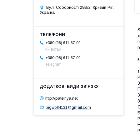
Вул. Соборності 29В/2, Кривий Ріг,
Україна
S
д
п
+380 (98) 611-87-09
г
Київстар
+380 (98) 611-87-09
в
Telegram
з
Р
З
П
З
http://patelnya.net
З
О
bigwolf4131@gmail.com
Б
Р
Н
Р