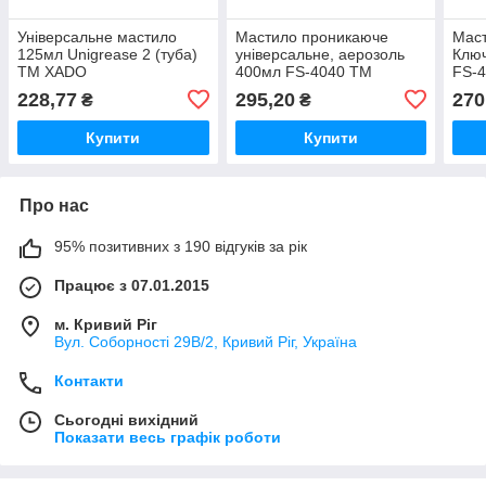
Універсальне мастило
Мастило проникаюче
Маст
125мл Unigrease 2 (туба)
універсальне, аерозоль
Ключ
ТМ XADO
400мл FS-4040 ТМ
FS-
INTERTOOL
228,77
295,20
270
₴
₴
Купити
Купити
Про нас
95% позитивних з 190 відгуків за рік
Працює з 07.01.2015
м. Кривий Ріг
Вул. Соборності 29В/2, Кривий Ріг, Україна
Контакти
Сьогодні вихідний
Показати весь графік роботи