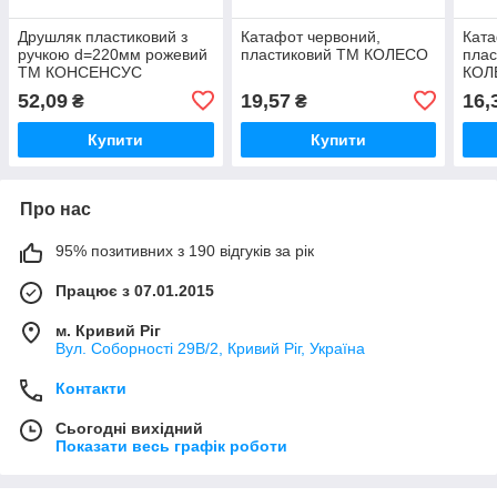
Друшляк пластиковий з
Катафот червоний,
Ката
ручкою d=220мм рожевий
пластиковий ТМ КОЛЕСО
плас
ТМ КОНСЕНСУС
КОЛ
52,09
19,57
16,
₴
₴
Купити
Купити
Про нас
95% позитивних з 190 відгуків за рік
Працює з 07.01.2015
м. Кривий Ріг
Вул. Соборності 29В/2, Кривий Ріг, Україна
Контакти
Сьогодні вихідний
Показати весь графік роботи