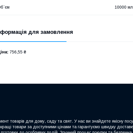
б`єм
10000 мл
нформація для замовлення
іна:
756,55 ₴
ент товарів для дому, саду та свят. У нас ви знайдете якісну посу
йкращі товари за доступними цінами та гарантуємо швидку доставку
дготовки до особливих подій. Зручний процес покупки та безпечна 