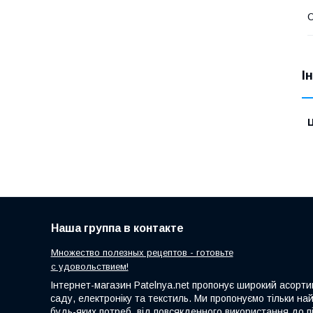
О
І
Ц
Наша группа в контакте
Множество полезных рецептов - готовьте
с удовольствием!
Інтернет-магазин Patelnya.net пропонує широкий асортим
саду, електроніку та текстиль. Ми пропонуємо тільки на
будь-яких потреб, від повсякденного використання до пі