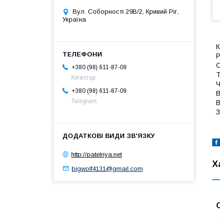
Вул. Соборності 29В/2, Кривий Ріг,
Україна
К
Р
С
+380 (98) 611-87-09
Т
Київстар
Ч
+380 (98) 611-87-09
В
Telegram
В
З
http://patelnya.net
Х
bigwolf4131@gmail.com