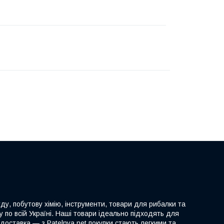
ду, побутову хімію, інструменти, товари для рибалки та
 по всій Україні. Наші товари ідеально підходять для
доставка — з Patelnya.net покупки стають легкими та