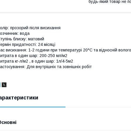
будь-який товар не п
олір: прозорий після висихання
озчинник: вода
тупінь блиску: матовий
ермін придатності: 24 місяці
ас висихання: 1-2 години при температурі 20°С та відносній волого
итрата в один шар: 200-250 мл/м2
итрата кг-л/м2 , в один шар: 1л/4-5м2
астосування: Для внутрішніх та зoвнішніх робіт
арактеристики
Основні