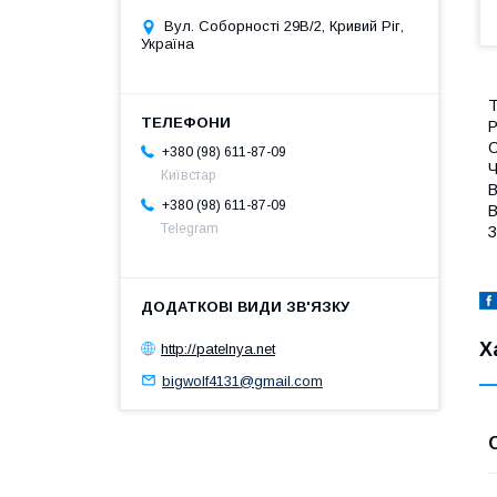
Вул. Соборності 29В/2, Кривий Ріг,
Україна
Т
Р
С
+380 (98) 611-87-09
Ч
Київстар
В
+380 (98) 611-87-09
В
Telegram
З
Х
http://patelnya.net
bigwolf4131@gmail.com