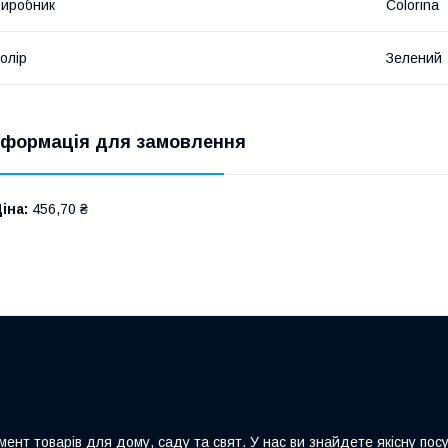
иробник
Colorina
олір
Зелений
нформація для замовлення
іна:
456,70 ₴
ент товарів для дому, саду та свят. У нас ви знайдете якісну посу