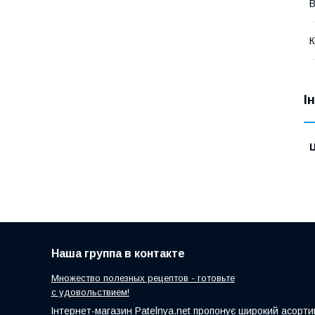
В
К
І
Ц
Наша группа в контакте
Множество полезных рецептов - готовьте
с удовольствием!
Інтернет-магазин Patelnya.net пропонує широкий асортим