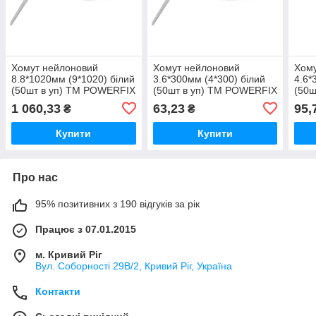
Хомут нейлоновий
Хомут нейлоновий
Хому
8.8*1020мм (9*1020) білий
3.6*300мм (4*300) білий
4.6*
(50шт в уп) ТМ POWERFIX
(50шт в уп) ТМ POWERFIX
(50ш
1 060,33
63,23
95,
₴
₴
Купити
Купити
Про нас
95% позитивних з 190 відгуків за рік
Працює з 07.01.2015
м. Кривий Ріг
Вул. Соборності 29В/2, Кривий Ріг, Україна
Контакти