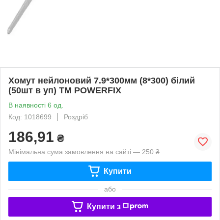
Хомут нейлоновий 7.9*300мм (8*300) білий
(50шт в уп) ТМ POWERFIX
В наявності 6 од.
Код: 1018699
Роздріб
186,91
₴
Мінімальна сума замовлення на сайті — 250 ₴
Купити
або
Купити з