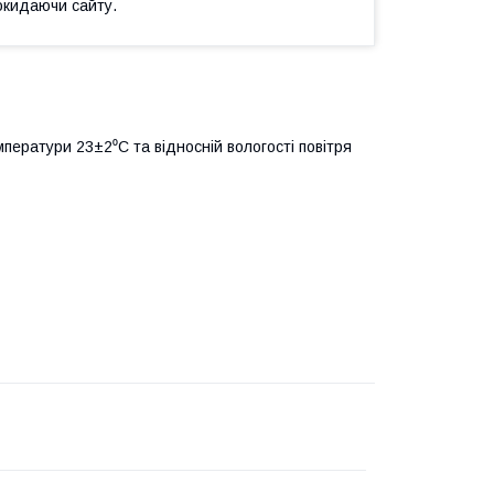
окидаючи сайту.
мператури 23±2⁰С та відносній вологості повітря