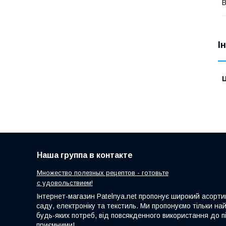
В
І
Ц
Наша группа в контакте
Множество полезных рецептов - готовьте
с удовольствием!
Інтернет-магазин Patelnya.net пропонує широкий асортим
саду, електроніку та текстиль. Ми пропонуємо тільки на
будь-яких потреб, від повсякденного використання до пі
приємними!