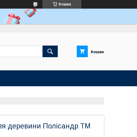
Кошик
Кошик
для деревини Полісандр ТМ