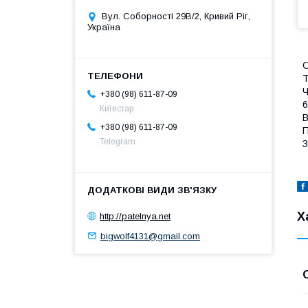
Вул. Соборності 29В/2, Кривий Ріг,
Україна
С
Т
Ч
+380 (98) 611-87-09
Київстар
В
+380 (98) 611-87-09
П
Telegram
З
Х
http://patelnya.net
bigwolf4131@gmail.com