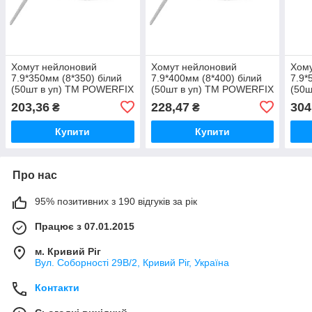
Хомут нейлоновий
Хомут нейлоновий
Хому
7.9*350мм (8*350) білий
7.9*400мм (8*400) білий
7.9*
(50шт в уп) ТМ POWERFIX
(50шт в уп) ТМ POWERFIX
(50ш
203,36
228,47
304
₴
₴
Купити
Купити
Про нас
95% позитивних з 190 відгуків за рік
Працює з 07.01.2015
м. Кривий Ріг
Вул. Соборності 29В/2, Кривий Ріг, Україна
Контакти