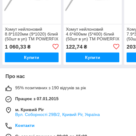
Хомут нейлоновий
Хомут нейлоновий
Хому
8.8*1020мм (9*1020) білий
4.6*400мм (5*400) білий
7.9*
(50шт в уп) ТМ POWERFIX
(50шт в уп) ТМ POWERFIX
(50ш
1 060,33
122,74
203
₴
₴
Купити
Купити
Про нас
95% позитивних з 190 відгуків за рік
Працює з 07.01.2015
м. Кривий Ріг
Вул. Соборності 29В/2, Кривий Ріг, Україна
Контакти