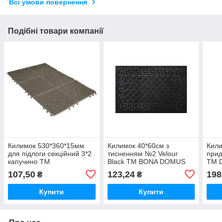
Всі умови повернення
Подібні товари компанії
Килимок 530*360*15мм
Килимок 40*60см з
Кили
для підлоги секційний 3*2
тисненням №2 Velour
прид
капучино ТМ
Black ТМ BONA DOMUS
ТМ D
ПОЛІМЕРАГРО
107,50
123,24
198
₴
₴
Купити
Купити