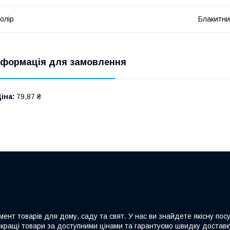
олір
Блакитн
нформація для замовлення
іна:
79,87 ₴
ент товарів для дому, саду та свят. У нас ви знайдете якісну посу
йкращі товари за доступними цінами та гарантуємо швидку доставку