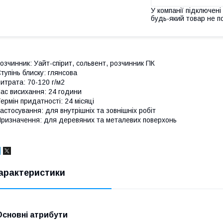
У компанії підключені
будь-який товар не п
озчинник: Уайт-спірит, сольвент, розчинник ПК
тупінь блиску: глянсова
итрата: 70-120 г/м2
ас висихання: 24 години
ермін придатності: 24 місяці
астосування: для внутрішніх та зовнішніх робіт
ризначення: для деревяних та металевих поверхонь
арактеристики
Основні атрибути