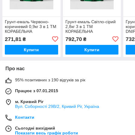
Грунт-емаль Червоно-
Грунт-емаль Світло-сірий
Грун
коричневий 0,9кг 3 в 1 ТМ
2,8кг 3 в 1 ТМ
кори
КОРАБЕЛЬНА
КОРАБЕЛЬНА
DNI
271,81
792,70
732
₴
₴
Купити
Купити
Про нас
95% позитивних з 190 відгуків за рік
Працює з 07.01.2015
м. Кривий Ріг
Вул. Соборності 29В/2, Кривий Ріг, Україна
Контакти
Сьогодні вихідний
Показати весь графік роботи