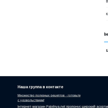
В
К
І
Ц
Наша группа в контакте
Множество полезных рецептов - готовьте
с удовольствием!
Інтернет-магазин Patelnya.net пропонує широкий асортим