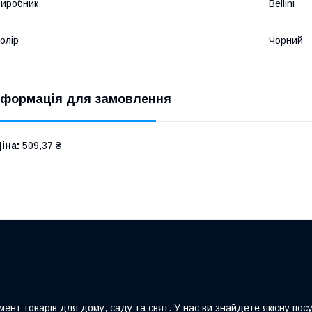
иробник
Bellini
олір
Чорний
нформація для замовлення
іна:
509,37 ₴
ент товарів для дому, саду та свят. У нас ви знайдете якісну посу