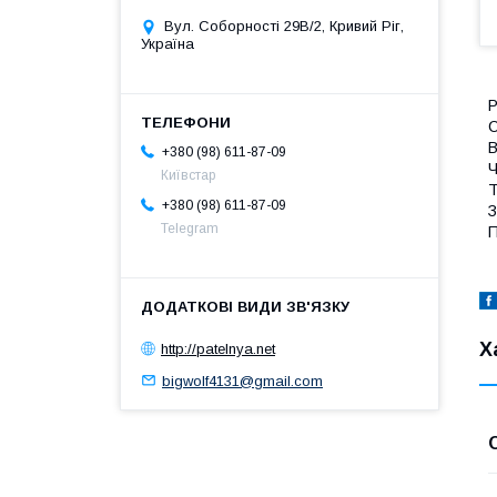
Вул. Соборності 29В/2, Кривий Ріг,
Україна
Р
С
В
+380 (98) 611-87-09
Ч
Київстар
Т
+380 (98) 611-87-09
З
Telegram
П
Х
http://patelnya.net
bigwolf4131@gmail.com