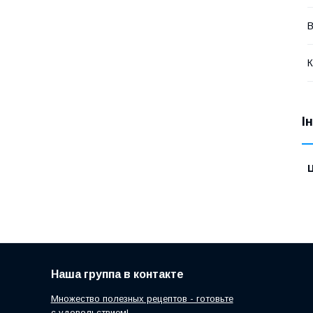
В
К
І
Ц
Наша группа в контакте
Множество полезных рецептов - готовьте
с удовольствием!