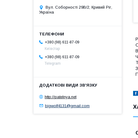
Вул. Соборності 29В/2, Кривий Ріг,
Україна
Р
+380 (98) 611-87-09
С
Київстар
В
Ч
+380 (98) 611-87-09
Т
Telegram
З
П
http://patelnya.net
bigwolf4131@gmail.com
Х