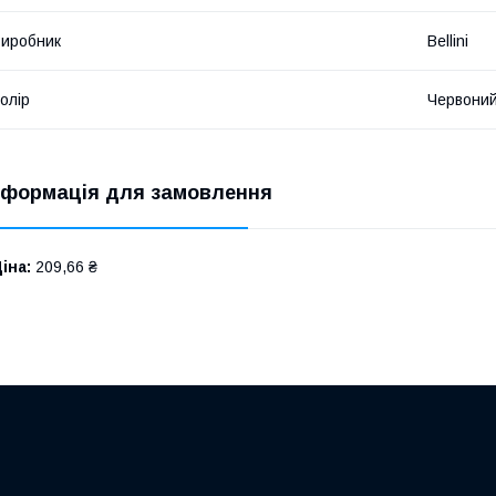
иробник
Bellini
олір
Червони
нформація для замовлення
іна:
209,66 ₴