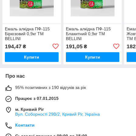
Емаль алкідна ПФ-115
Емаль алкідна ПФ-115
Емал
Бірюзовий 0,9кг ТМ
Блакитний 0,9кг ТМ
Жовт
BELLINI
BELLINI
ТМ 
194,47
191,05
182
₴
₴
Купити
Купити
Про нас
95% позитивних з 190 відгуків за рік
Працює з 07.01.2015
м. Кривий Ріг
Вул. Соборності 29В/2, Кривий Ріг, Україна
Контакти
Сьогодні працює з 09:00 до 15:00