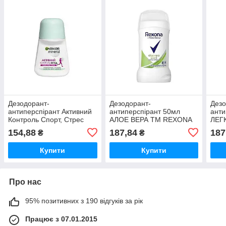
Дезодорант-
Дезодорант-
Дезо
антиперспірант Активний
антиперспірант 50мл
анти
Контроль Спорт, Стрес
АЛОЕ ВЕРА ТМ REXONA
ЛЕГ
50мл ТМ Garnier
REX
154,88
187,84
187
₴
₴
Купити
Купити
Про нас
95% позитивних з 190 відгуків за рік
Працює з 07.01.2015