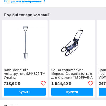
Всі умови повернення
Подібні товари компанії
Вила копальні з
Санки-трансформер
Граб
метал.ручкою 9244872 ТМ
Морозко Складні з ручкою
прут
Україна
для хлопчика ТМ УКРАЇНА
УКР
718,62
1 544,40
247
₴
₴
Купити
Купити