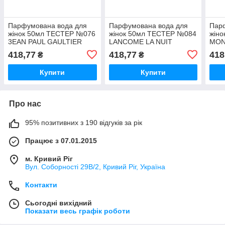
Парфумована вода для
Парфумована вода для
Пар
жінок 50мл ТЕСТЕР №076
жінок 50мл ТЕСТЕР №084
жін
3EAN PAUL GAULTIER
LANCOME LA NUIT
MON
SCANDAL ТМ TAJ MAX
TRESOR ТМ TAJ MAX
ТМ 
418,77
418,77
418
₴
₴
Купити
Купити
Про нас
95% позитивних з 190 відгуків за рік
Працює з 07.01.2015
м. Кривий Ріг
Вул. Соборності 29В/2, Кривий Ріг, Україна
Контакти
Сьогодні вихідний
Показати весь графік роботи