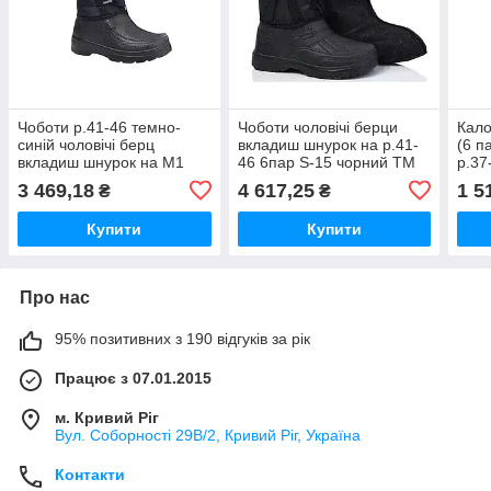
Чоботи р.41-46 темно-
Чоботи чоловічі берци
Кало
синій чоловічі берц
вкладиш шнурок на р.41-
(6 п
вкладиш шнурок на М1
46 6пар S-15 чорний ТМ
р.3
6пар ТМ SL
SL
3 469,18
4 617,25
1 5
₴
₴
Купити
Купити
Про нас
95% позитивних з 190 відгуків за рік
Працює з 07.01.2015
м. Кривий Ріг
Вул. Соборності 29В/2, Кривий Ріг, Україна
Контакти