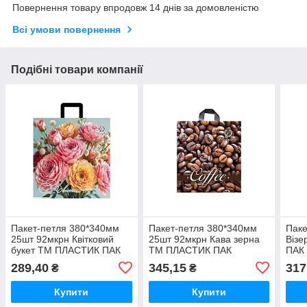
Повернення товару впродовж 14 днів за домовленістю
Всі умови повернення
Подібні товари компанії
Пакет-петля 380*340мм
Пакет-петля 380*340мм
Паке
25шт 92мкрн Квітковий
25шт 92мкрн Кава зерна
Віз
букет ТМ ПЛАСТИК ПАК
ТМ ПЛАСТИК ПАК
ПАК
289,40
345,15
317
₴
₴
Купити
Купити