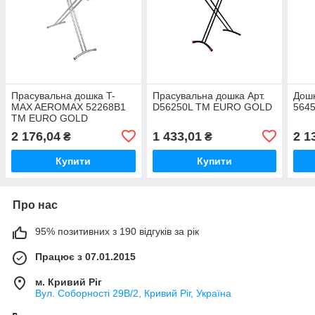
Прасувальна дошка T-
Прасувальна дошка Арт.
Дошк
MAX AEROMAX 52268B1
D56250L ТМ EURO GOLD
564
ТМ EURO GOLD
2 176,04
1 433,01
2 1
₴
₴
Купити
Купити
Про нас
95% позитивних з 190 відгуків за рік
Працює з 07.01.2015
м. Кривий Ріг
Вул. Соборності 29В/2, Кривий Ріг, Україна