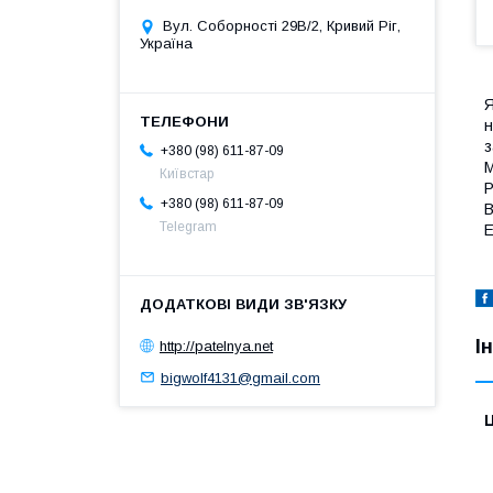
Вул. Соборності 29В/2, Кривий Ріг,
Україна
Я
н
з
+380 (98) 611-87-09
М
Київстар
Р
+380 (98) 611-87-09
В
Telegram
E
І
http://patelnya.net
bigwolf4131@gmail.com
Ц