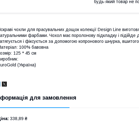
будь-який товар не п
скраві чохли для прасувальних дощок колекції Design Line виготов
атуральними фарбами. Чохол має поролонову підкладку і підійде дл
атягується і фіксується за допомогою копронового шнурка, вшитого
атеріал: 100% бавовна
озмір: 125 * 45 см
иробник:
uroGold (Україна)
нформація для замовлення
іна:
338,89 ₴