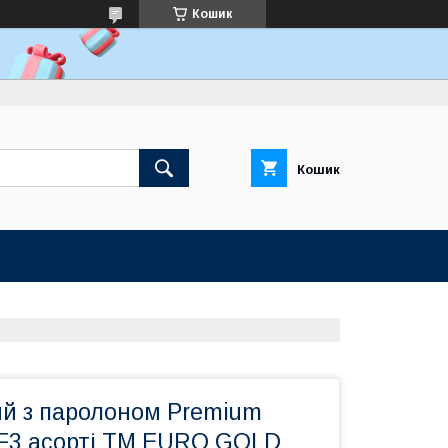
Кошик
Кошик
ий з паролоном Premium
F3 асорті ТМ EURO GOLD