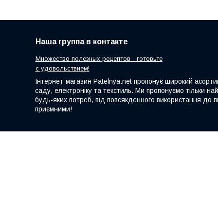
Наша группа в контакте
Множество полезных рецептов - готовьте
с удовольствием!
Інтернет-магазин Patelnya.net пропонує широкий асортим
саду, електроніку та текстиль. Ми пропонуємо тільки на
будь-яких потреб, від повсякденного використання до пі
приємними!