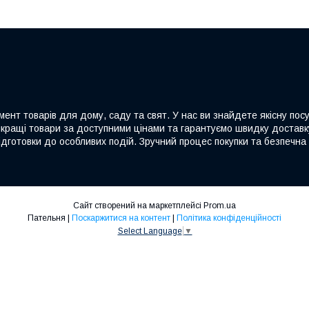
ент товарів для дому, саду та свят. У нас ви знайдете якісну посу
йкращі товари за доступними цінами та гарантуємо швидку доставку
дготовки до особливих подій. Зручний процес покупки та безпечна 
Сайт створений на маркетплейсі
Prom.ua
Пательня |
Поскаржитися на контент
|
Політика конфіденційності
Select Language
▼