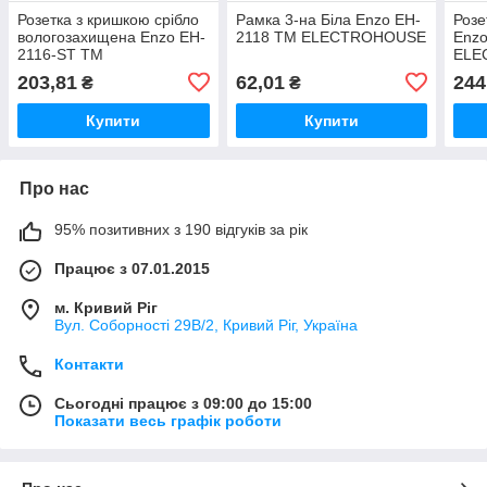
Розетка з кришкою срібло
Рамка 3-на Біла Enzo EH-
Розе
вологозахищена Enzo EH-
2118 ТМ ELECTROHOUSE
Enzo
2116-ST ТМ
ELE
ELECTROHOUSE
203,81
62,01
244
₴
₴
Купити
Купити
Про нас
95% позитивних з 190 відгуків за рік
Працює з 07.01.2015
м. Кривий Ріг
Вул. Соборності 29В/2, Кривий Ріг, Україна
Контакти
Сьогодні працює з 09:00 до 15:00
Показати весь графік роботи