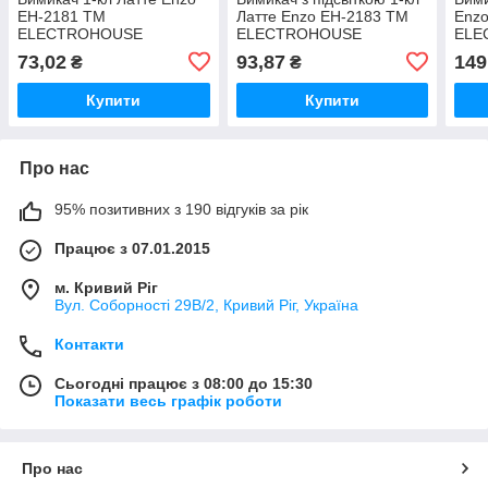
EH-2181 ТМ
Латте Enzo EH-2183 ТМ
Enz
ELECTROHOUSE
ELECTROHOUSE
ELE
73,02
93,87
149
₴
₴
Купити
Купити
Про нас
95% позитивних з 190 відгуків за рік
Працює з 07.01.2015
м. Кривий Ріг
Вул. Соборності 29В/2, Кривий Ріг, Україна
Контакти
Сьогодні працює з 08:00 до 15:30
Показати весь графік роботи
Про нас