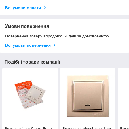
Всі умови оплати
Умови повернення
Повернення товару впродовж 14 днів за домовленістю
Всі умови повернення
Подібні товари компанії
Вимикач 1-кл Латте Enzo
Вимикач з підсвіткою 1-кл
Вими