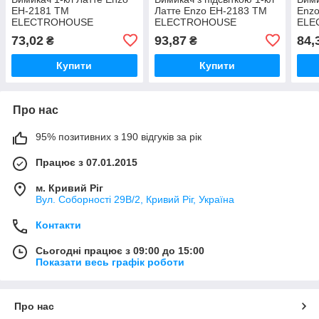
EH-2181 ТМ
Латте Enzo EH-2183 ТМ
Enz
ELECTROHOUSE
ELECTROHOUSE
ELE
73,02
93,87
84,
₴
₴
Купити
Купити
Про нас
95% позитивних з 190 відгуків за рік
Працює з 07.01.2015
м. Кривий Ріг
Вул. Соборності 29В/2, Кривий Ріг, Україна
Контакти
Сьогодні працює з 09:00 до 15:00
Показати весь графік роботи
Про нас