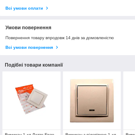
Всі умови оплати
Умови повернення
Повернення товару впродовж 14 днів за домовленістю
Всі умови повернення
Подібні товари компанії
Вимикач 1-кл Латте Enzo
Вимикач з підсвіткою 1-кл
Вими