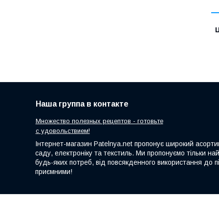
Ц
Наша группа в контакте
Множество полезных рецептов - готовьте
с удовольствием!
Інтернет-магазин Patelnya.net пропонує широкий асортим
саду, електроніку та текстиль. Ми пропонуємо тільки на
будь-яких потреб, від повсякденного використання до пі
приємними!