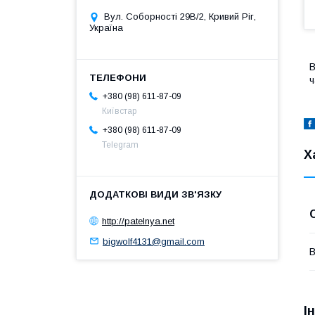
Вул. Соборності 29В/2, Кривий Ріг,
Україна
В
ч
+380 (98) 611-87-09
Київстар
+380 (98) 611-87-09
Telegram
Х
http://patelnya.net
bigwolf4131@gmail.com
В
І