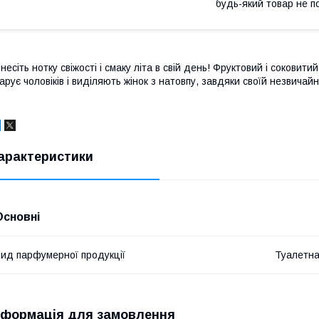
будь-який товар не п
несіть нотку свіжості і смаку літа в свій день! Фруктовий і соковит
арує чоловіків і виділяють жінок з натовпу, завдяки своїй незвичайні
арактеристики
Основні
ид парфумерної продукції
Туалетна
нформація для замовлення