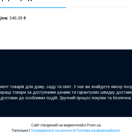
іна:
340,39 ₴
ент товарів для дому, саду та свят. У нас ви знайдете якісну посу
йкращі товари за доступними цінами та гарантуємо швидку доставку
дготовки до особливих подій. Зручний процес покупки та безпечна 
Сайт створений на маркетплейсі
Prom.ua
Пательня |
Поскаржитися на контент
|
Політика конфіденційності