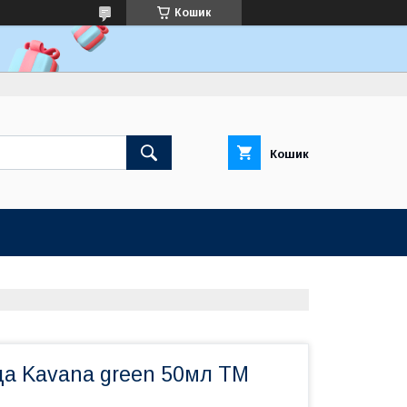
Кошик
Кошик
да Kavana green 50мл ТМ