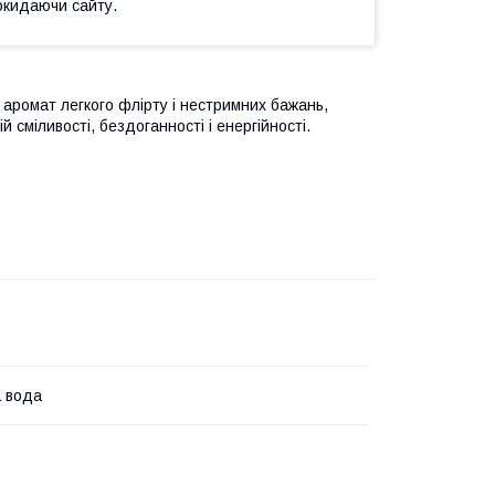
окидаючи сайту.
ий аромат легкого флірту і нестримних бажань,
й сміливості, бездоганності і енергійності.
 вода