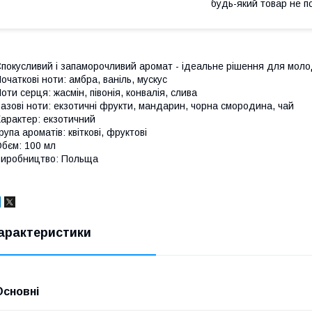
будь-який товар не п
покусливий і запаморочливий аромат - ідеальне рішення для молоди
очаткові ноти: амбра, ваніль, мускус
оти серця: жасмін, півонія, конвалія, слива
азові ноти: екзотичні фрукти, мандарин, чорна смородина, чай
арактер: екзотичний
рупа ароматів: квіткові, фруктові
бєм: 100 мл
иробництво: Польща
арактеристики
Основні