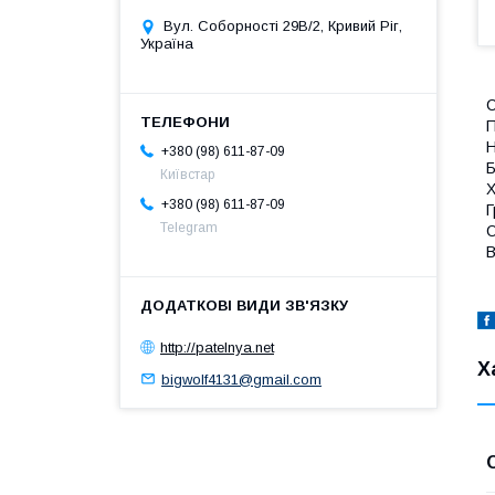
Вул. Соборності 29В/2, Кривий Ріг,
Україна
С
П
Н
+380 (98) 611-87-09
Б
Київстар
Х
+380 (98) 611-87-09
Г
Telegram
О
В
http://patelnya.net
Х
bigwolf4131@gmail.com