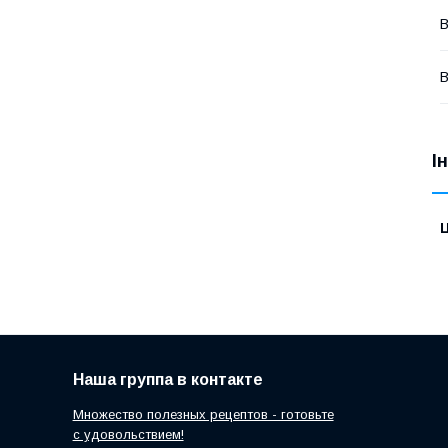
В
В
І
Ц
Наша группа в контакте
Множество полезных рецептов - готовьте
с удовольствием!