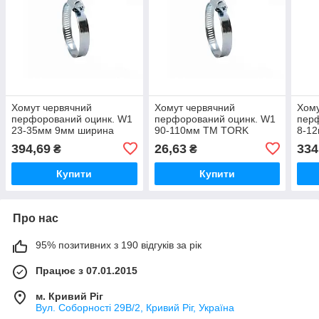
Хомут червячний
Хомут червячний
Хому
перфорований оцинк. W1
перфорований оцинк. W1
пер
23-35мм 9мм ширина
90-110мм ТМ TORK
8-12
(50шт в уп)ТМ APRO
TOR
394,69
26,63
334
₴
₴
Купити
Купити
Про нас
95% позитивних з 190 відгуків за рік
Працює з 07.01.2015
м. Кривий Ріг
Вул. Соборності 29В/2, Кривий Ріг, Україна