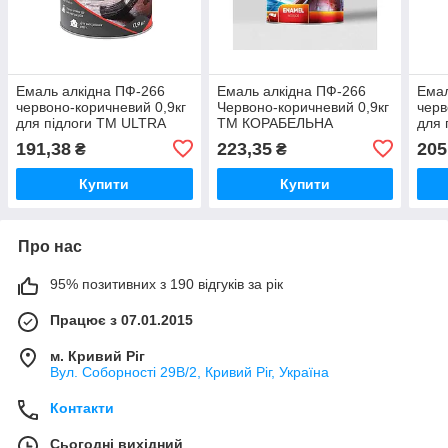
Емаль алкідна ПФ-266
Емаль алкідна ПФ-266
Емал
червоно-коричневий 0,9кг
Червоно-коричневий 0,9кг
черв
для підлоги ТМ ULTRA
ТМ КОРАБЕЛЬНА
для 
TONE
191,38
223,35
205
₴
₴
Купити
Купити
Про нас
95% позитивних з 190 відгуків за рік
Працює з 07.01.2015
м. Кривий Ріг
Вул. Соборності 29В/2, Кривий Ріг, Україна
Контакти
Сьогодні вихідний