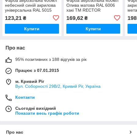
Фарба аерозольна 400мл
Фарба аерозольна 400мл
Фар
небесний синій акрилова
Олива матова RAL 6006
акри
універсальна RAL 5015
хакі ТМ RECTOR
мета
ТМ UNIFIX
123,21
169,62
198
₴
₴
Купити
Купити
Про нас
95% позитивних з 188 відгуків за рік
Працює з 07.01.2015
м. Кривий Ріг
Вул. Соборності 29В/2, Кривий Ріг, Україна
Контакти
Сьогодні вихідний
Показати весь графік роботи
Про нас